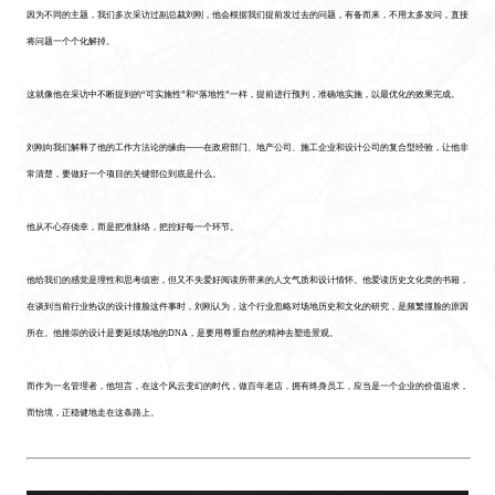
因为不同的主题，我们多次采访过副总裁刘刚，他会根据我们提前发过去的问题，有备而来，不用太多发问，直接
将问题一个个化解掉。
这就像他在采访中不断提到的“可实施性”和“落地性”一样，提前进行预判，准确地实施，以最优化的效果完成。
刘刚向我们解释了他的工作方法论的缘由——在政府部门、地产公司、施工企业和设计公司的复合型经验，让他非
常清楚，要做好一个项目的关键部位到底是什么。
他从不心存侥幸，而是把准脉络，把控好每一个环节。
他给我们的感觉是理性和思考缜密，但又不失爱好阅读所带来的人文气质和设计情怀。他爱读历史文化类的书籍，
在谈到当前行业热议的设计撞脸这件事时，刘刚认为，这个行业忽略对场地历史和文化的研究，是频繁撞脸的原因
所在。他推崇的设计是要延续场地的DNA，是要用尊重自然的精神去塑造景观。
而作为一名管理者，他坦言，在这个风云变幻的时代，做百年老店，拥有终身员工，应当是一个企业的价值追求，
而怡境，正稳健地走在这条路上。