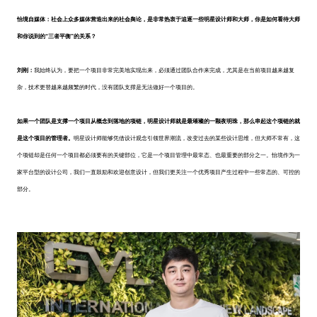
怡境自媒体：社会上众多媒体营造出来的社会舆论，是非常热衷于追逐一些明星设计师和大师，你是如何看待大师
和你说到的“三者平衡”的关系？
刘刚：
我始终认为，要把一个项目非常完美地实现出来，必须通过团队合作来完成，尤其是在当前项目越来越复
杂，技术更替越来越频繁的时代，没有团队支撑是无法做好一个项目的。
如果一个团队是支撑一个项目从概念到落地的项链，明星设计师就是最璀璨的一颗夜明珠，那么串起这个项链的就
是这个项目的管理者。
明星设计师能够凭借设计观念引领世界潮流，改变过去的某些设计思维，但大师不常有，这
个项链却是任何一个项目都必须要有的关键部位，它是一个项目管理中最常态、也最重要的部分之一。怡境作为一
家平台型的设计公司，我们一直鼓励和欢迎创意设计，但我们更关注一个优秀项目产生过程中一些常态的、可控的
部分。