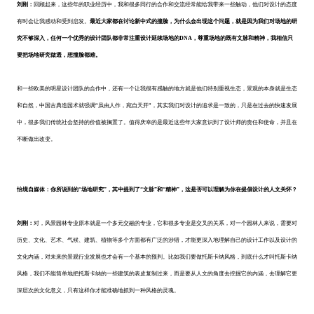
刘刚：
回顾起来，这些年的职业经历中，我和很多同行的合作和交流经常能给我带来一些触动，他们对设计的态度
有时会让我感动和受到启发。
最近大家都在讨论新中式的撞脸，为什么会出现这个问题，就是因为我们对场地的研
究不够深入，任何一个优秀的设计团队都非常注重设计延续场地的DNA，尊重场地的既有文脉和精神，我相信只
要把场地研究做透，想撞脸都难。
和一些欧美的明星设计团队的合作中，还有一个让我很有感触的地方就是他们特别重视生态，景观的本身就是生态
和自然，中国古典造园术就强调“虽由人作，宛自天开”，其实我们对设计的追求是一致的，只是在过去的快速发展
中，很多我们传统社会坚持的价值被搁置了。值得庆幸的是最近这些年大家意识到了设计师的责任和使命，并且在
不断做出改变。
怡境自媒体：你所说到的“场地研究”，其中提到了“文脉”和“精神”，这是否可以理解为你在提倡设计的人文关怀？
刘刚：
对，风景园林专业原本就是一个多元交融的专业，它和很多专业是交叉的关系，对一个园林人来说，需要对
历史、文化、艺术、气候、建筑、植物等多个方面都有广泛的涉猎，才能更深入地理解自己的设计工作以及设计的
文化内涵，对未来的景观行业发展也才会有一个基本的预判。比如我们要做托斯卡纳风格，到底什么才叫托斯卡纳
风格，我们不能简单地把托斯卡纳的一些建筑的表皮复制过来，而是要从人文的角度去挖掘它的内涵，去理解它更
深层次的文化意义，只有这样你才能准确地抓到一种风格的灵魂。