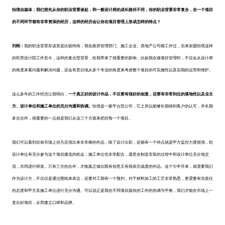
怡境自媒体：我们想先从你的职业背景谈起，和一般设计师的成长路径不同，你的职业背景非常复合，在一个项目
的不同环节都有非常资深的经历，这样的经历会让你在项目管理上形成怎样的特点？
刘刚：
我的职业背景应该算是比较特殊，我在政府管理部门、施工企业、房地产公司都工作过，后来加盟怡境这样
的民营设计院工作至今，这样的复合型背景，给我带来了很重要的影响，比如我在做项目管理时，不仅会从设计师
的角度来看问题和解决问题，还会有意识地从多个专业的角度来考虑整个项目的可实施性以及后期的运营和维护。
这么多年的工作经历让我明白，
一个真正好的设计作品，不仅要有很好的创意，还要有非常到位的落地性以及业主
方、设计单位和施工单位的充分沟通和协调。
怡境是一家平台型公司，它之所以能够长期得到客户的认可，并长期
多次合作，很重要的一点就是我们从这三个方面来把控每一个项目。
我们可以看到目前市场上但凡呈现出来非常棒的作品，除了设计出彩，还都有一个特点就是甲方监控力度很强，给
设计单位有充分参与这个项目建造的机会；施工单位也非常配合，愿意在制造安装的过程中和设计单位充分地交
流，共同进行研发。只有三方的合作，才能真正做出既有创意又有很高完成度的作品。这个引申开来，就需要我们
作为设计方，不仅仅是通过图纸来表达，还要对工期有一个预判，对于材料加工的工艺非常熟悉，更需要有负责任
的态度和甲方及施工单位进行充分沟通。可以说正是我在不同项目版块的工作的协调与平衡，我们才能在市场上一
直出好项目，从而建立口碑和品牌。