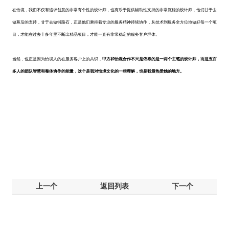
在怡境，我们不仅有追求创意的非常有个性的设计师，也有乐于提供辅助性支持的非常沉稳的设计师，他们甘于去
做幕后的支持，甘于去做铺路石，正是他们秉持着专业的服务精神持续协作，从技术到服务全方位地做好每一个项
目，才能在过去十多年里不断出精品项目，才能一直有非常稳定的服务客户群体。
当然，也正是因为怡境人的在服务客户上的共识，
甲方和怡境合作不只是依靠的是一两个主笔的设计师，而是五百
多人的团队智慧和整体协作的能量，这个是我对怡境文化的一些理解，也是我最热爱她的地方。
上一个
返回列表
下一个