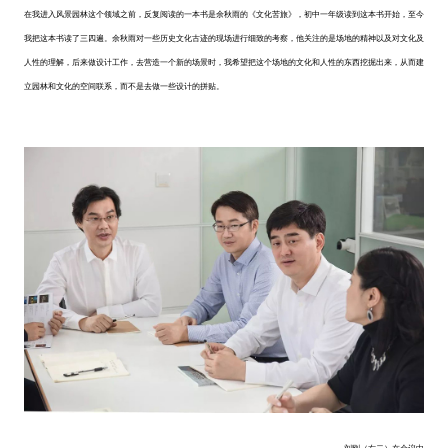
在我进入风景园林这个领域之前，反复阅读的一本书是余秋雨的《文化苦旅》，初中一年级读到这本书开始，至今
我把这本书读了三四遍。余秋雨对一些历史文化古迹的现场进行细致的考察，他关注的是场地的精神以及对文化及
人性的理解，后来做设计工作，去营造一个新的场景时，我希望把这个场地的文化和人性的东西挖掘出来，从而建
立园林和文化的空间联系，而不是去做一些设计的拼贴。