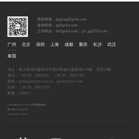
商务联络：jingying@gvlcn.com
媒体联络：tg@gvlcn.com
工作机会：hr@gvlcn.com；gvl_gz@163.com
广州
北京
深圳
上海
成都
重庆
长沙
武汉
泰国
地址：珠江新城华夏路49号津滨腾越大厦南塔8-10楼，北塔22楼
电话：（86 20）38032695、（86 20）38032762
邮箱：gvl@greenview.com.cn、greenv@163.com
传真：（86 20）38032716
邮编：510623
COPYRIGHT © 2018 GVL怡境国际集团
粤ICP备10206105号
Powered by vancheer