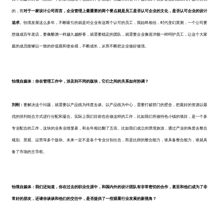
的，而
对于一家设计公司而言，企业管理上最重要的两个要点就是员工是否认可企业的文化，是否认可企业的设计
追求
。怡境发展这么多年，不断吸引的就是对企业有这两个认可的员工，我始终相信，时代变幻莫测，一个公司要
想做成百年老店，要像酿酒一样越久越醇香，就需要稳定的团队，就需要企业像巡洋舰一样呵护员工，让这个大家
庭的成员能够以一致的价值观和使命感，不断成长，从而不断把企业做好做强。
怡境自媒体：你在管理工作中，涉及到不同的版块，它们之间的关系如何协调？
刘刚：
要解决这个问题，就需要以产品线为纬度去谈。以产品线为中心，需要打破部门的壁垒，把最好的资源以最
优的排列组合方式进行分配和凝合。实际上我们目前也在做这样的工作，比如我们所做特色小镇的项目，是一个多
专业配合的工作，这块的业务业绩显著，和去年相比翻了五倍。比如我们成立的璞境旅游，通过产业的角度去整合
规划
、
景观
、
运营等多个版块。未来一定不是各个专业分别出击，而是比拼的整合能力，谁具备整合能力，谁就具
备了市场的主导权。
怡境自媒体：我们还知道，你在过去的职业生涯中，和国内外的设计团队有非常密切的合作，甚至和他们成为了非
常好的朋友，还请你谈谈和他们的交往中，是否提供了一些观看行业发展的新视角？