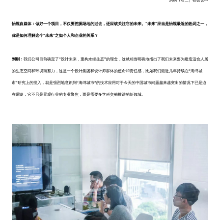
刘刚（右二）在会议中
怡境自媒体：做好一个项目，不仅要挖掘场地的过去，还应该关注它的未来。“未来”应当是怡境最近的热词之一，
你是如何理解这个“未来”之如个人和企业的关系？
刘刚：
我们公司目前确定了“设计未来，重构永续生态”的理念，这就相当明确地指出了我们未来要为建造适合人居
的生态空间和环境而努力，这是一个设计集团和设计师群体的使命和责任感，比如我们最近几年持续在“海绵城
市”研究上的投入，就是强烈地意识到“海绵城市”的技术应用对于今天的中国城市问题越来越突出的情况下已是迫
在眉睫，它不只是景观行业的专业聚焦，而是需要多学科交融推进的新领域。