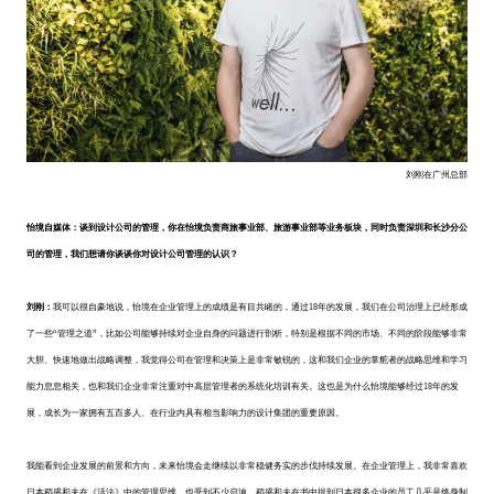
刘刚在广州总部
怡境自媒体：谈到设计公司的管理，你在怡境负责商旅事业部、旅游事业部等业务板块，同时负责深圳和长沙分公
司的管理，我们想请你谈谈你对设计公司管理的认识？
刘刚：
我可以很自豪地说，怡境在企业管理上的成绩是有目共睹的，通过18年的发展，我们在公司治理上已经形成
了一些“管理之道”，比如公司能够持续对企业自身的问题进行剖析，特别是根据不同的市场、不同的阶段能够非常
大胆、快速地做出战略调整，我觉得公司在管理和决策上是非常敏锐的，这和我们企业的掌舵者的战略思维和学习
能力息息相关，也和我们企业非常注重对中高层管理者的系统化培训有关。这也是为什么怡境能够经过18年的发
展，成长为一家拥有五百多人、在行业内具有相当影响力的设计集团的重要原因。
我能看到企业发展的前景和方向，未来怡境会走继续以非常稳健务实的步伐持续发展。在企业管理上，我非常喜欢
日本稻盛和夫在《活法》中的管理思维，也受到不少启迪。稻盛和夫在书中提到日本很多企业的员工几乎是终身制