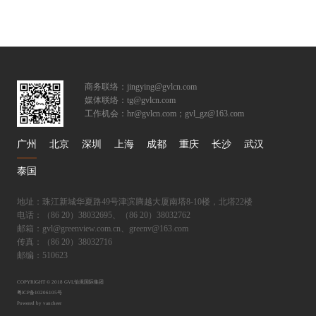
商务联络：jingying@gvlcn.com
媒体联络：tg@gvlcn.com
工作机会：hr@gvlcn.com；gvl_gz@163.com
广州
北京
深圳
上海
成都
重庆
长沙
武汉
泰国
地址：珠江新城华夏路49号津滨腾越大厦南塔8-10楼，北塔22楼
电话：（86 20）38032695、（86 20）38032762
邮箱：gvl@greenview.com.cn、greenv@163.com
传真：（86 20）38032716
邮编：510623
COPYRIGHT © 2018 GVL怡境国际集团
粤ICP备10206105号
Powered by vancheer