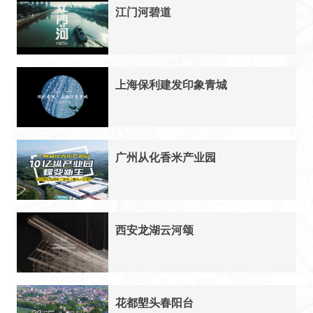
江门河碧道
上海保利建发印象青城
广州从化香米产业园
西安龙湖云河颂
花都塱头春阳台