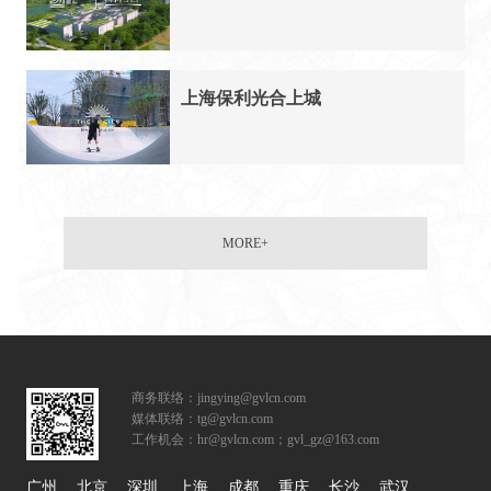
上海保利光合上城
MORE+
商务联络：jingying@gvlcn.com
媒体联络：tg@gvlcn.com
工作机会：hr@gvlcn.com；gvl_gz@163.com
广州
北京
深圳
上海
成都
重庆
长沙
武汉