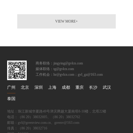
VIEW MORE+
商务联络：jingying@gvlcn.com
媒体联络：tg@gvlcn.com
工作机会：hr@gvlcn.com；gvl_gz@163.com
广州
北京
深圳
上海
成都
重庆
长沙
武汉
泰国
地址：珠江新城华夏路49号津滨腾越大厦南塔8-10楼，北塔22楼
电话：（86 20）38032695、（86 20）38032762
邮箱：gvl@greenview.com.cn、greenv@163.com
传真：（86 20）38032716