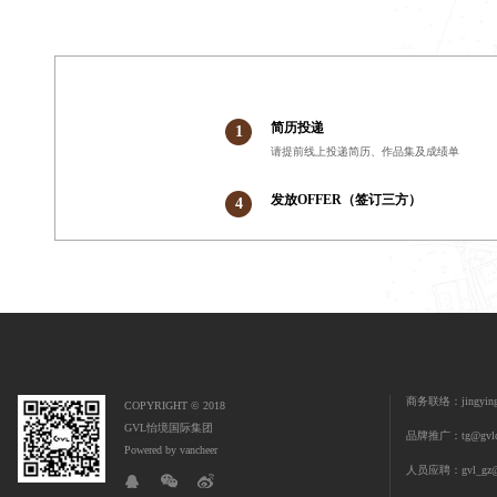
简历投递
1
请提前线上投递简历、作品集及成绩单
发放OFFER（签订三方）
4
商务联络：jingying@
COPYRIGHT © 2018
GVL怡境国际集团
品牌推广：tg@gvlc
Powered by vancheer
人员应聘：gvl_gz@1