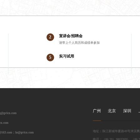
宣讲会/招聘会
2
请带上个人简历和成绩单参加
实习试用
5
广州
北京
深圳
gvlcn.com
n.com
地址：珠江新城华夏路49号津滨腾越
63.com；hr@gvlcn.com
电话：（86 20）38032695、（86 2