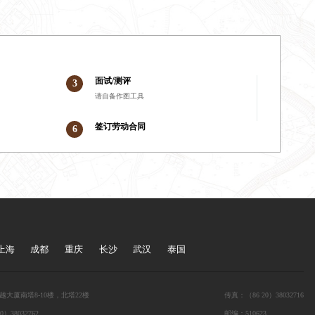
面试/测评
3
请自备作图工具
签订劳动合同
6
上海
成都
重庆
长沙
武汉
泰国
大厦南塔8-10楼，北塔22楼
传真：（86 20）38032716
0）38032762
邮编：510623