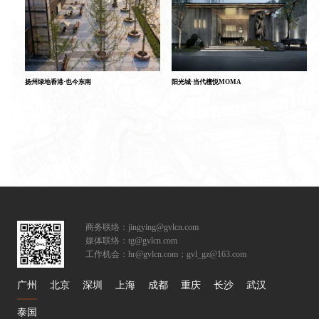
扬州绿地香港·也今东南
阳光城·当代檀悦MOMA
商务联络：jingying@gvlcn.com
媒体联络：tg@gvlcn.com
工作机会：hr@gvlcn.com；gvl_gz@163.com
广州
北京
深圳
上海
成都
重庆
长沙
武汉
泰国