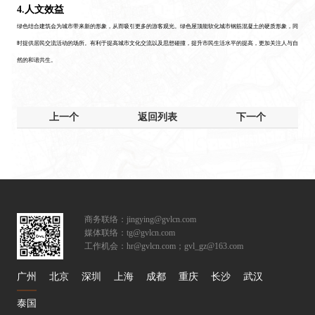
4.人文效益
绿色结合建筑会为城市带来新的形象，从而吸引更多的游客观光。绿色屋顶能软化城市钢筋混凝土的硬质形象，同
时提供居民交流活动的场所。有利于提高城市文化交流以及思想碰撞，提升市民生活水平的提高，更加关注人与自
然的和谐共生。
上一个
返回列表
下一个
商务联络：jingying@gvlcn.com
媒体联络：tg@gvlcn.com
工作机会：hr@gvlcn.com；gvl_gz@163.com
广州
北京
深圳
上海
成都
重庆
长沙
武汉
泰国