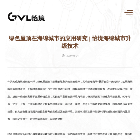
绿色屋顶在海绵城市的应用研究 | 怡境海绵城市升
级技术
2019-06-04
作为构成海绵城市的一环，绿色屋顶除了能缓解城市的热岛效应外，其功能相当于“悬浮在空中的海绵”，这块海绵
能在暴雨时吸水，干旱时将雨水挤出作中水处理进行利用，缓解暴雨时下水道的排洪压力。在20世纪60年代初，重
庆、成都一些城市利用平顶屋种植瓜菜，其目的不是要改善环境与节能，但实际起到了绿化和节能效果。90年代
后，北京、上海、广州等地建造了较多的屋顶花园，其经济、美观、生态及节能效果被建筑界、园林界逐步认可并
接受。但大多数屋顶花园的建设主要考虑美观以及改善环境，并没有对雨水进行资源利用和减轻城市雨洪问题压
力。精细化管理下，对水的需求存在一定的依赖性。
绿色屋顶的综合利用不但能够减轻建筑对环境的负荷，节约能源和资源，其通过艺术的手法还原自然生态，构筑舒