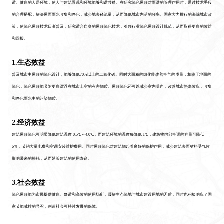
适、健康的人居环境，使人与建筑景观和环境能够和谐共处。在研究绿色屋顶对雨洪的管理作用时，通过技术手段
的合理搭配，解决屋面雨水收集和净化，减少地表径流量，从而降低城市内涝的频率。国家大力推行的海绵城市政
策，使绿色屋顶技术日渐普及，研究适合自身的屋顶绿化技术，引领行业绿色屋顶设计规范，从而取得更多的效益
和回报。
1.生态效益
普及城市中屋顶的绿化设计，能够降低70%以上的二氧化碳。同时大面积的绿化能改善空气的质量，相较于地面的
绿化，绿色屋顶能吸附更多漂浮在城市上空的有害物质。屋顶绿化还可以减少室内噪声，改善城市热岛效应，收集
和净化雨水中的污染物质。
2.经济效益
建筑屋顶绿化可明显降低建筑温度 0.5℃～4.0℃，而建筑环境的温度每降低 1℃，建筑物内部空调的容量可降低
6％，节约大量电费和空调安装维护费用。同时屋顶绿化对建筑物起着良好的保护作用，减少建筑表面材料受气候
影响带来的损耗，从而延长建筑的使用寿命。
3.社会效益
绿色屋顶能为市民提供健康、舒适和高效的使用场所，缓解生态绿地与城市建设用地的矛盾，同时也积极响应了国
家节能减排的号召，创造社会可持续发展的保障。