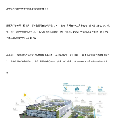
第十届深港双年展唯一受邀参展景观设计项目
园区内巧妙布局了植草沟、雨水花园等低影响开发（LID）设施，并结合150立方米的地下蓄水池，形成“渗、滞、
蓄、用”一体化的雨水管理路径。不仅实现了雨水的收集、净化与回用，更达到了年径流总量控制率不低于70%、
污染物削减率超50% 的显著成效。
与此同时，项目将海绵系统与绿色基础设施相结合，通过绿色屋顶、透水铺装、土壤修复与高碳汇植被等协同设
计，在强化雨水管理的同时，增强了场地的生态韧性、提升了碳汇能力，成为高密度城市空间的一块绿色芯片。
放