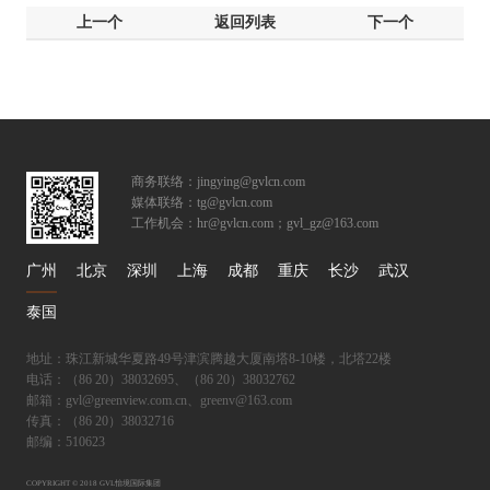
上一个
返回列表
下一个
商务联络：jingying@gvlcn.com
媒体联络：tg@gvlcn.com
工作机会：hr@gvlcn.com；gvl_gz@163.com
广州
北京
深圳
上海
成都
重庆
长沙
武汉
泰国
地址：珠江新城华夏路49号津滨腾越大厦南塔8-10楼，北塔22楼
电话：（86 20）38032695、（86 20）38032762
邮箱：gvl@greenview.com.cn、greenv@163.com
传真：（86 20）38032716
邮编：510623
COPYRIGHT © 2018 GVL怡境国际集团