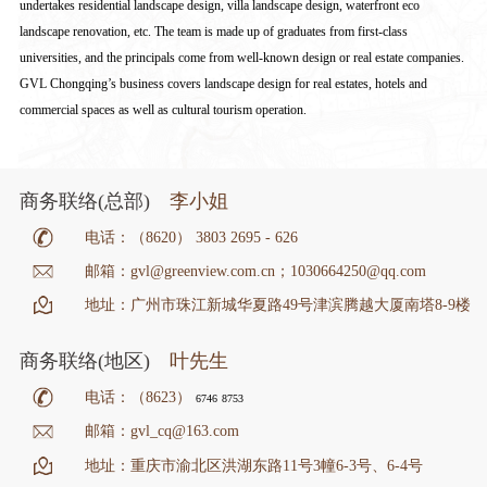
undertakes residential landscape design, villa landscape design, waterfront eco
landscape renovation, etc. The team is made up of graduates from first-class
universities, and the principals come from well-known design or real estate companies.
GVL Chongqing’s business covers landscape design for real estates, hotels and
commercial spaces as well as cultural tourism operation.
商务联络(总部)
李小姐
电话：（8620） 3803 2695 - 626
邮箱：gvl@greenview.com.cn；1030664250@qq.com
地址：广州市珠江新城华夏路49号津滨腾越大厦南塔8-9楼
商务联络(地区)
叶先生
电话：（8623）
6746
8753
邮箱：gvl_cq@163.com
地址：重庆市渝北区洪湖东路11号3幢6-3号、6-4号