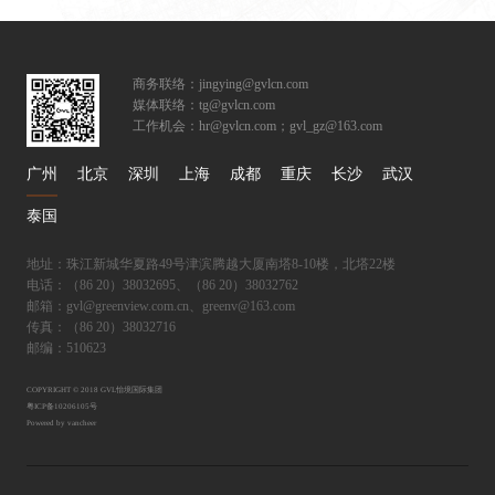
商务联络：jingying@gvlcn.com
媒体联络：tg@gvlcn.com
工作机会：hr@gvlcn.com；gvl_gz@163.com
广州
北京
深圳
上海
成都
重庆
长沙
武汉
泰国
地址：珠江新城华夏路49号津滨腾越大厦南塔8-10楼，北塔22楼
电话：（86 20）38032695、（86 20）38032762
邮箱：gvl@greenview.com.cn、greenv@163.com
传真：（86 20）38032716
邮编：510623
COPYRIGHT © 2018 GVL怡境国际集团
粤ICP备10206105号
Powered by vancheer