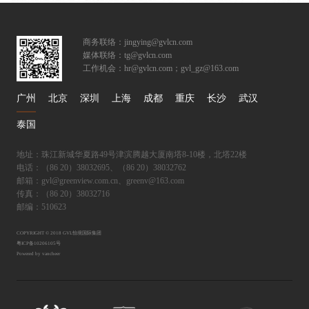
商务联络：jingying@gvlcn.com
媒体联络：tg@gvlcn.com
工作机会：hr@gvlcn.com；gvl_gz@163.com
广州
北京
深圳
上海
成都
重庆
长沙
武汉
泰国
地址：珠江新城华夏路49号津滨腾越大厦南塔8-10楼，北塔22楼
电话：（86 20）38032695、（86 20）38032762
邮箱：gvl@greenview.com.cn、greenv@163.com
传真：（86 20）38032716
邮编：510623
COPYRIGHT © 2018 GVL怡境国际集团
粤ICP备10206105号
Powered by vancheer