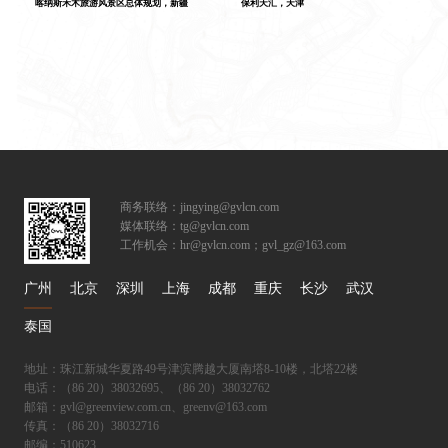
喀纳斯禾木旅游风景区总体规划，新疆
保利天汇，天津
商务联络：jingying@gvlcn.com
媒体联络：tg@gvlcn.com
工作机会：hr@gvlcn.com；gvl_gz@163.com
广州
北京
深圳
上海
成都
重庆
长沙
武汉
泰国
地址：珠江新城华夏路49号津滨腾越大厦南塔8-10楼，北塔22楼
电话：（86 20）38032695、（86 20）38032762
邮箱：gvl@greenview.com.cn、greenv@163.com
传真：（86 20）38032716
邮编：510623