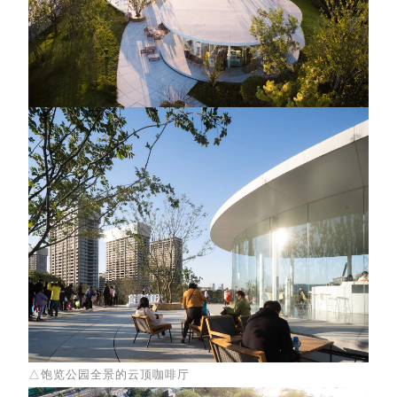
△饱览公园全景的云顶咖啡厅