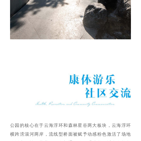
公园的核心在于云海浮环和森林星谷两大板块，云海浮环
横跨涝淄河两岸，流线型桥面被赋予动感粉色激活了场地