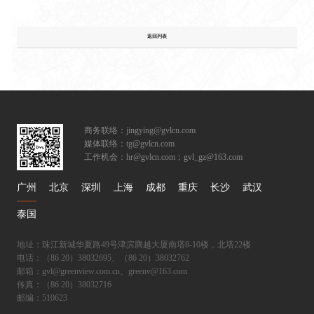
返回列表
商务联络：jingying@gvlcn.com
媒体联络：tg@gvlcn.com
工作机会：hr@gvlcn.com；gvl_gz@163.com
广州
北京
深圳
上海
成都
重庆
长沙
武汉
泰国
地址：珠江新城华夏路49号津滨腾越大厦南塔8-10楼，北塔22楼
电话：（86 20）38032695、（86 20）38032762
邮箱：gvl@greenview.com.cn、greenv@163.com
传真：（86 20）38032716
邮编：510623